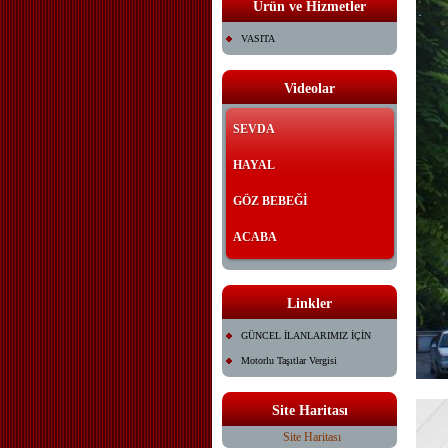
Ürün ve Hizmetler
VASITA
Videolar
SEVDA
HAYAL
GÖZ BEBEĞİ
ACABA
Linkler
GÜNCEL İLANLARIMIZ İÇİN
Motorlu Taşıtlar Vergisi
Site Haritası
Site Haritası