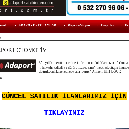
mızda
ADAPORT REKLAMLAR
Misyon&Vizyon
Dosyalar
Fo
a
PORT OTOMOTİV
35 yıllık sektör tecrübesi ile sorumluluklarımızın farkında
"Herkesin kaliteli ve dürüst hizmet alma" hakkı olduğuna inanıy
doğrultuda hizmet etmeye çalışıyoruz." Ahmet Hilmi UĞUR
011
GÜNCEL SATILIK İLANLARIMIZ İÇİN
TIKLAYINIZ