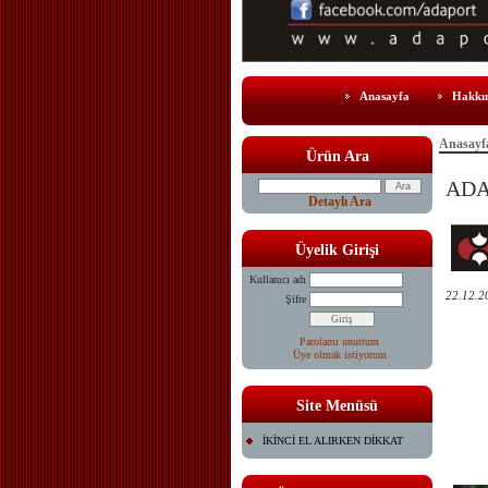
Anasayfa
Hakkı
Anasayf
Ürün Ara
ADA
Detaylı Ara
Üyelik Girişi
Kullanıcı adı
22.12.2
Şifre
Parolamı unuttum
Üye olmak istiyorum
Site Menüsü
İKİNCİ EL ALIRKEN DİKKAT