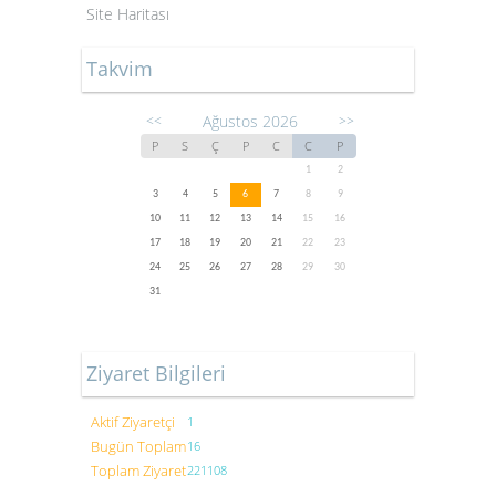
Site Haritası
Takvim
Ağustos 2026
<<
>>
P
S
Ç
P
C
C
P
1
2
3
4
5
6
7
8
9
10
11
12
13
14
15
16
17
18
19
20
21
22
23
24
25
26
27
28
29
30
31
Ziyaret Bilgileri
Aktif Ziyaretçi
1
Bugün Toplam
16
Toplam Ziyaret
221108