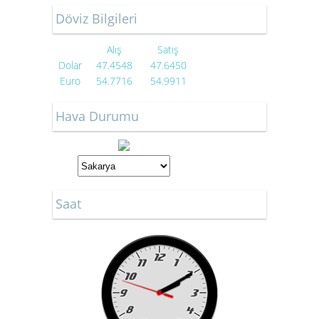
Döviz Bilgileri
Alış
Satış
Dolar
47.4548
47.6450
Euro
54.7716
54.9911
Hava Durumu
Saat