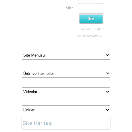
Şifre
Parolamı unuttum
Üye olmak istiyorum
Site Haritası